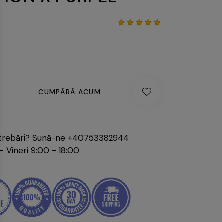
Evaluat
4
la
4.75
din 5
pe baza
a
evaluări
de la
clienți
CUMPĂRĂ ACUM
ntrebări? Sună-ne
+40753382944
 - Vineri 9:00 - 18:00