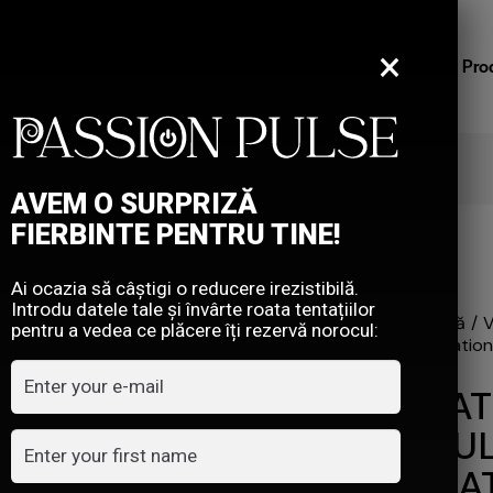
×
Home
Inspiratie & Placere
Pro
DE REDUCEREA, ÎNVÂRTE ROATA!
AVEM O SURPRIZĂ
FIERBINTE PENTRU TINE!
Ai ocazia să câștigi o reducere irezistibilă.
Introdu datele tale și învârte roata tentațiilor
Prima pagină
V
pentru a vedea ce plăcere îți rezervă norocul:
dubla Senzation
VIBRA
STIMU
SENZAT