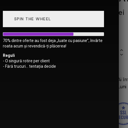
189,95
lei
SPIN THE WHEEL
În stoc
70% dintre oferte au fost deja „luate cu pasiune”, învârte
roata acum și revendică-ți plăcerea!
Reguli
- O singură rotire per client
- Fără trucuri... tentația decide
Ai î
Luni