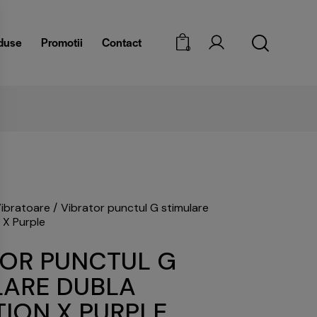
duse
Promotii
Contact
0
NU RATA OFERTELE PASSION PULSE
ibratoare
Vibrator punctul G stimulare
 X Purple
TOR PUNCTUL G
LARE DUBLA
ION X PURPLE