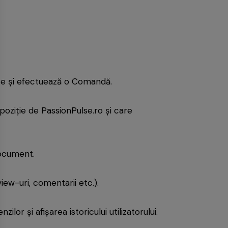
ite și efectuează o Comandă.
spoziție de PassionPulse.ro și care
Document.
ew-uri, comentarii etc.).
r și afișarea istoricului utilizatorului.