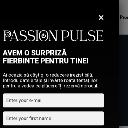
×
Home
Inspiratie & Placere
Pro
AVEM O SURPRIZĂ
FIERBINTE PENTRU TINE!
NI SI CONDITII
Ai ocazia să câștigi o reducere irezistibilă.
Introdu datele tale și învârte roata tentațiilor
pentru a vedea ce plăcere îți rezervă norocul:
HOME
TERMENI SI CONDITII