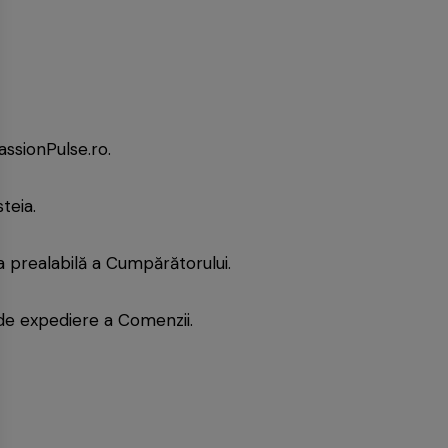
ssionPulse.ro.
teia.
a prealabilă a Cumpărătorului.
de expediere a Comenzii.