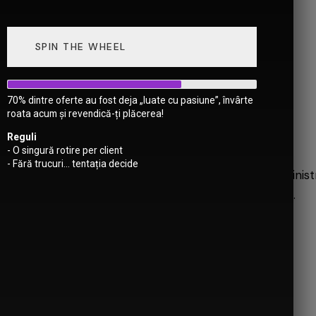
SPIN THE WHEEL
 CONDIȚII –
70% dintre oferte au fost deja „luate cu pasiune”, învârte
LSE.RO
roata acum și revendică-ți plăcerea!
Reguli
- O singură rotire per client
- Fără trucuri... tentația decide
ițiile de utilizare ale site-ului
PassionPulse.ro
, adminis
 tuturor comenzilor plasate prin intermediul site-ului.