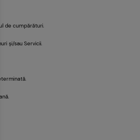
ul de cumpărături.
i și/sau Servicii.
eterminată.
ană.