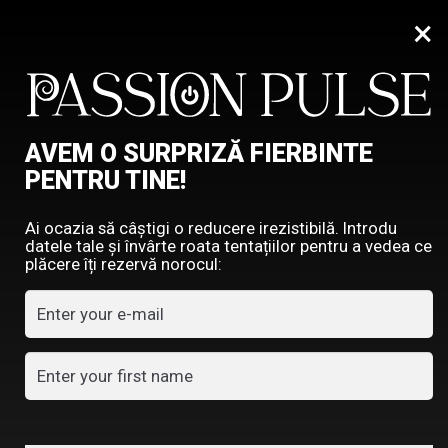
×
0
PROMOTII
AVEM O SURPRIZĂ FIERBINTE
HOME
PROMOTII
PENTRU TINE!
Ai ocazia să câștigi o reducere irezistibilă. Introdu
datele tale și învârte roata tentațiilor pentru a vedea ce
plăcere îți rezervă norocul:
NU RATA PROMOTIILE PASSION PULSE