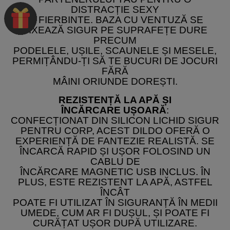
DISTRACȚIE SEXY
ȘI FIERBINTE. BAZA CU VENTUZĂ SE
FIXEAZĂ SIGUR PE SUPRAFEȚE DURE
PRECUM
PODELELE, UȘILE, SCAUNELE ȘI MESELE,
PERMIȚÂNDU-ȚI SĂ TE BUCURI DE JOCURI
FĂRĂ
MÂINI ORIUNDE DOREȘTI.
REZISTENȚĂ LA APĂ ȘI
ÎNCĂRCARE UȘOARĂ
:
CONFECȚIONAT DIN SILICON LICHID SIGUR
PENTRU CORP, ACEST DILDO OFERĂ O
EXPERIENȚĂ DE FANTEZIE REALISTĂ. SE
ÎNCARCĂ RAPID ȘI UȘOR FOLOSIND UN
CABLU DE
ÎNCĂRCARE MAGNETIC USB INCLUS. ÎN
PLUS, ESTE REZISTENT LA APĂ, ASTFEL
ÎNCÂT
POATE FI UTILIZAT ÎN SIGURANȚĂ ÎN MEDII
UMEDE, CUM AR FI DUȘUL, ȘI POATE FI
CURĂȚAT UȘOR DUPĂ UTILIZARE.