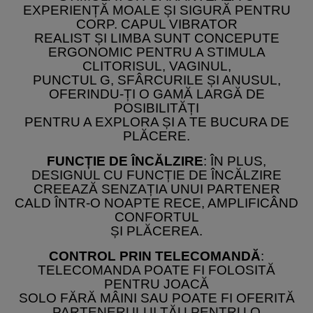
EXPERIENȚĂ MOALE ȘI SIGURĂ PENTRU
CORP. CAPUL VIBRATOR
REALIST ȘI LIMBA SUNT CONCEPUTE
ERGONOMIC PENTRU A STIMULA
CLITORISUL, VAGINUL,
PUNCTUL G, SFÂRCURILE ȘI ANUSUL,
OFERINDU-ȚI O GAMĂ LARGĂ DE
POSIBILITĂȚI
PENTRU A EXPLORA ȘI A TE BUCURA DE
PLĂCERE.
FUNCȚIE DE ÎNCĂLZIRE
: ÎN PLUS,
DESIGNUL CU FUNCȚIE DE ÎNCĂLZIRE
CREEAZĂ SENZAȚIA UNUI PARTENER
CALD ÎNTR-O NOAPTE RECE, AMPLIFICÂND
CONFORTUL
ȘI PLĂCEREA.
CONTROL PRIN TELECOMANDĂ
:
TELECOMANDA POATE FI FOLOSITĂ
PENTRU JOACĂ
SOLO FĂRĂ MÂINI SAU POATE FI OFERITĂ
PARTENERULUI TĂU PENTRU O