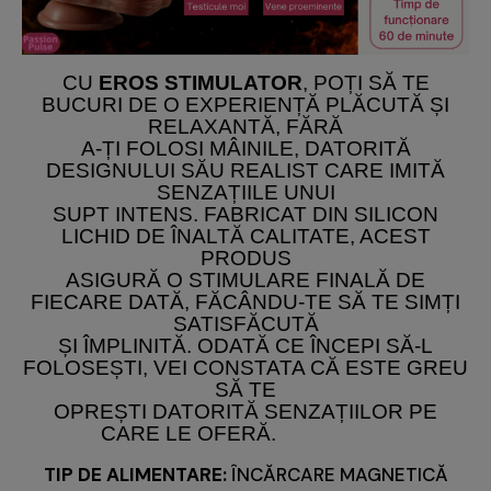
CU
EROS STIMULATOR
, POȚI SĂ TE
BUCURI DE O EXPERIENȚĂ PLĂCUTĂ ȘI
RELAXANTĂ, FĂRĂ
A-ȚI FOLOSI MÂINILE, DATORITĂ
DESIGNULUI SĂU REALIST CARE IMITĂ
SENZAȚIILE UNUI
SUPT INTENS. FABRICAT DIN SILICON
LICHID DE ÎNALTĂ CALITATE, ACEST
PRODUS
ASIGURĂ O STIMULARE FINALĂ DE
FIECARE DATĂ, FĂCÂNDU-TE SĂ TE SIMȚI
SATISFĂCUTĂ
ȘI ÎMPLINITĂ. ODATĂ CE ÎNCEPI SĂ-L
FOLOSEȘTI, VEI CONSTATA CĂ ESTE GREU
SĂ TE
OPREȘTI DATORITĂ SENZAȚIILOR PE
CARE LE OFERĂ.
TIP DE ALIMENTARE:
ÎNCĂRCARE MAGNETICĂ