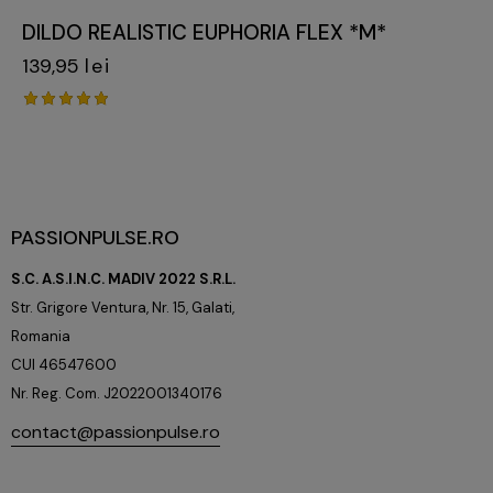
DILDO REALISTIC EUPHORIA FLEX *M*
139,95
lei
Evaluat
la
5.00
din 5
PASSIONPULSE.RO
S.C. A.S.I.N.C. MADIV 2022 S.R.L.
Str. Grigore Ventura, Nr. 15, Galati,
Romania
CUI 46547600
Nr. Reg. Com. J2022001340176
contact@passionpulse.ro
+40753382944