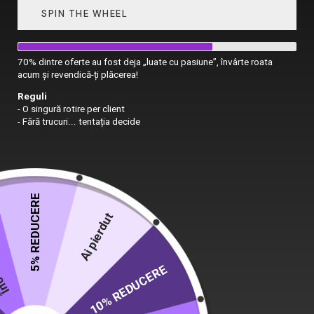
SPIN THE WHEEL
70% dintre oferte au fost deja „luate cu pasiune”, învârte roata
acum și revendică-ți plăcerea!
Reguli
- O singură rotire per client
- Fără trucuri... tentația decide
5% REDUCERE
 nou
Ai pierdut
10% REDUCERE
Prima pagină
Dildo-uri
Dildo Realistic Eros stimulator
*M*
DILDO REALISTIC EROS