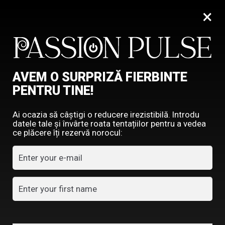
×
0
AVEM O SURPRIZĂ FIERBINTE
PENTRU TINE!
Ai ocazia să câștigi o reducere irezistibilă. Introdu
POVESTI EROTICE
datele tale și învârte roata tentațiilor pentru a vedea
EPISODUL 2 – NOAPTEA
ce plăcere îți rezervă norocul:
CARE SCHIMBĂ REGULILE
ADMIN
decembrie 31, 2025
0
Comentarii
Ușa bibliotecii s-a închis în urma lor fără zgomot.
Camera secretă respira liniște și intenție. Lumina caldă
se filtra prin perdeaua de mătase, iar aerul avea acel