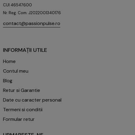
CUI 46547600
Nr. Reg. Com. J2022001340176
contact@passionpulse.ro
+40753382944
INFORMAȚII UTILE
Home
Contul meu
Blog
Retur si Garantie
Date cu caracter personal
Termeni si conditii
Formular retur
URMARESTE-NE