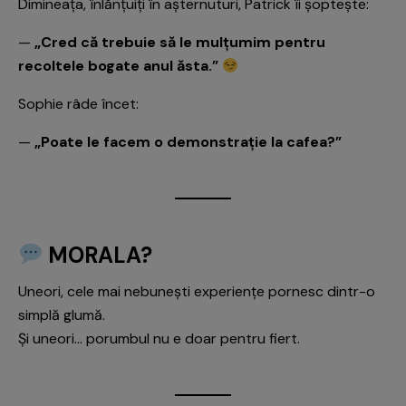
Dimineața, înlănțuiți în așternuturi, Patrick îi șoptește:
—
„Cred că trebuie să le mulțumim pentru
recoltele bogate anul ăsta.”
Sophie râde încet:
—
„Poate le facem o demonstrație la cafea?”
MORALA?
Uneori, cele mai nebunești experiențe pornesc dintr-o
simplă glumă.
Și uneori… porumbul nu e doar pentru fiert.