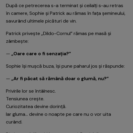
După ce petrecerea s-a terminat și ceilalți s-au retras
în camere, Sophie și Patrick au rămas în fața șemineului,
savurând ultimele picături de vin.
Patrick privește „Dildo-Cornul” rămas pe masă și
zâmbește:
—
„Oare care o fi senzația?”
Sophie își mușcă buza, își pune paharul jos și răspunde:
—
„Ar fi păcat să rămână doar o glumă, nu?”
Privirile lor se întâlnesc.
Tensiunea crește.
Curiozitatea devine dorință.
Iar gluma… devine o noapte pe care nu o vor uita
curând.