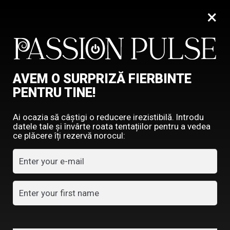
×
0
AVEM O SURPRIZĂ FIERBINTE
PENTRU TINE!
Ai ocazia să câștigi o reducere irezistibilă. Introdu
POVESTI EROTICE
datele tale și învârte roata tentațiilor pentru a vedea
DINTR-O GLUMA… ÎN
ce plăcere îți rezervă norocul:
PLACERE PURA
ADMIN
mai 21, 2024
0
Comentarii
E
ra una dintre acele seri magice de iarnă la munte,
în care vinul fiert curgea din plin, iar hohotele de
râs încălzeau cabana mai mult decât focul trosnind în