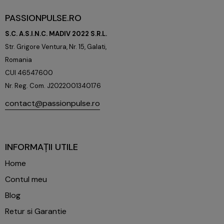
PASSIONPULSE.RO
S.C. A.S.I.N.C. MADIV 2022 S.R.L.
Str. Grigore Ventura, Nr. 15, Galati,
Romania
CUI 46547600
Nr. Reg. Com. J2022001340176
contact@passionpulse.ro
+40753382944
INFORMAȚII UTILE
Home
Contul meu
Blog
Retur si Garantie