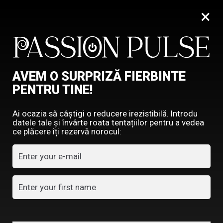
×
0
DILDO
AVEM O SURPRIZĂ FIERBINTE
HOME
SEX SHOP
DILDO
PENTRU TINE!
Ai ocazia să câștigi o reducere irezistibilă. Introdu
datele tale și învârte roata tentațiilor pentru a vedea
ce plăcere îți rezervă norocul:
Afișez singurul rezultat
Filtre