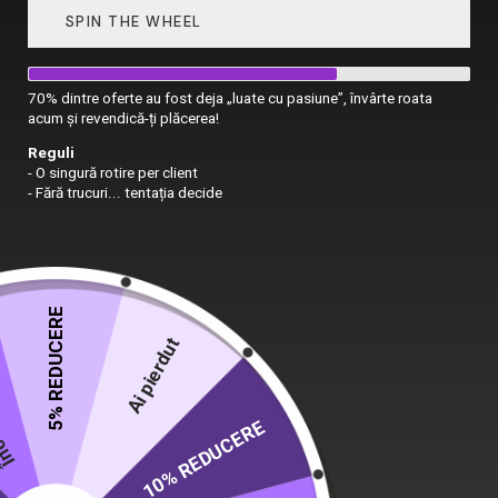
SPIN THE WHEEL
70% dintre oferte au fost deja „luate cu pasiune”, învârte roata
acum și revendică-ți plăcerea!
Reguli
- O singură rotire per client
- Fără trucuri... tentația decide
5% REDUCERE
 nou
Ai pierdut
10% REDUCERE